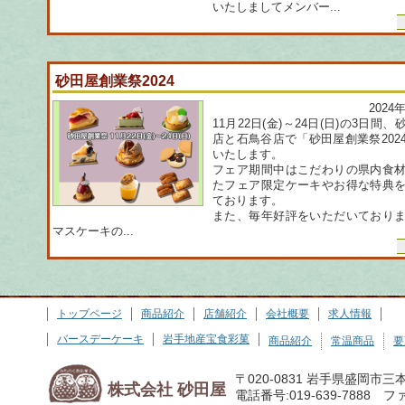
いたしましてメンバー...
砂田屋創業祭2024
2024
11月22日(金)～24日(日)の3日間
店と石鳥谷店で「砂田屋創業祭202
いたします。
フェア期間中はこだわりの県内食
たフェア限定ケーキやお得な特典
ております。
また、毎年好評をいただいており
マスケーキの...
トップページ
商品紹介
店舗紹介
会社概要
求人情報
バースデーケーキ
岩手地産宝食彩菓
商品紹介
常温商品
要
〒020-0831 岩手県盛岡市三
株式会社 砂田屋
電話番号:019-639-7888 ファ