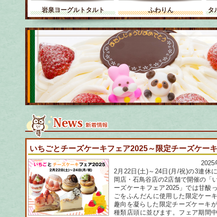
岩泉ヨーグルトタルト
ふわりん
タ
いちごとチーズケーキフェア2025～限定チーズケー
202
2月22日(土)～24日(月/祝)の3連
岡店・石鳥谷店の2店舗で開催の「
ーズケーキフェア2025」では甘酸
ごをふんだんに使用した限定ケー
趣向を凝らした限定チーズケーキが
種類店頭に並びます。フェア期間