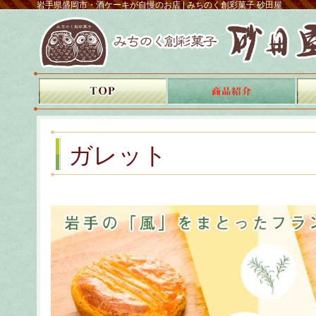
岩手県盛岡市・酒ケーキが自慢のお店 | みちのく創彩菓子 砂田屋
ガレット