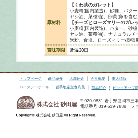
【くわ茶のガレット】
小麦粉(国内製造)、砂糖、バタ
ヤシ油、菜種油)、卵黄(卵を含
原材料
【チーズとローズマリーのガレ
小麦粉(国内製造)、バター、砂
ヤシ油、菜種油)、ナチュラルチ
米粉、食塩、ローズマリー/膨張
賞味期限
常温30日
トップページ
商品紹介
店舗紹介
会社概要
求人情報
バースデーケーキ
岩手地産宝食彩菓
商品紹介
ピックアップ
〒020-0831 岩手県盛岡市三
株式会社 砂田屋
電話番号:019-639-7888 ファ
Copyright© 株式会社 砂田屋 All Right Reserved.